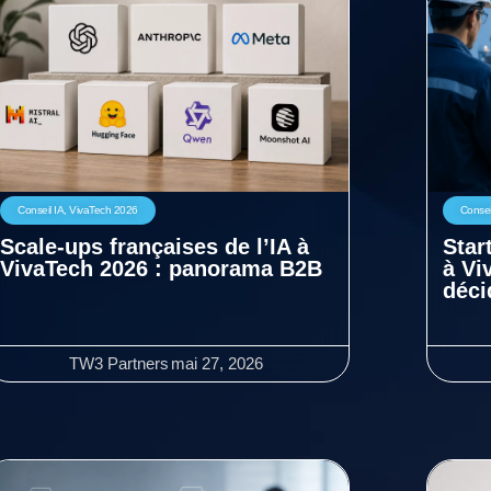
Conseil IA
,
VivaTech 2026
Consei
Scale-ups françaises de l’IA à
Star
VivaTech 2026 : panorama B2B
à Vi
déci
TW3 Partners
mai 27, 2026