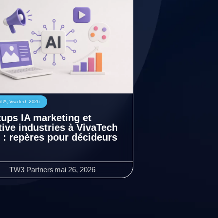
l IA
,
VivaTech 2026
tups IA marketing et
tive industries à VivaTech
 : repères pour décideurs
TW3 Partners
mai 26, 2026