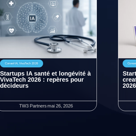
Conseil IA
,
VivaTech 2026
Consei
Startups IA santé et longévité à
Star
VivaTech 2026 : repères pour
crea
décideurs
2026
TW3 Partners
mai 26, 2026