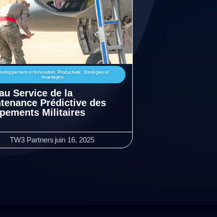
veloppement et Innovation
,
Productivité
,
Stratégies et
Avantages
 au Service de la
tenance Prédictive des
pements Militaires
TW3 Partners
juin 16, 2025