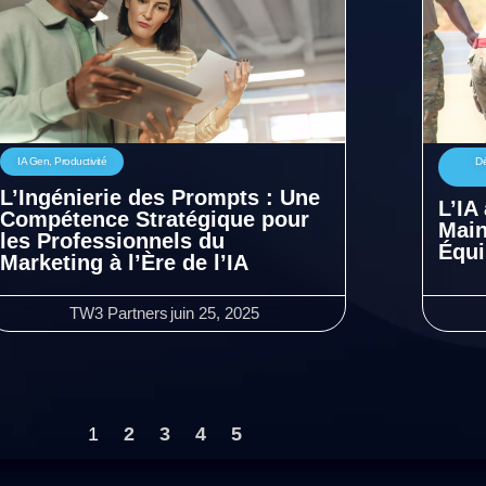
IA Gen
,
Productivité
Dé
L’Ingénierie des Prompts : Une
L’IA
Compétence Stratégique pour
Main
les Professionnels du
Équi
Marketing à l’Ère de l’IA
TW3 Partners
juin 25, 2025
1
2
3
4
5