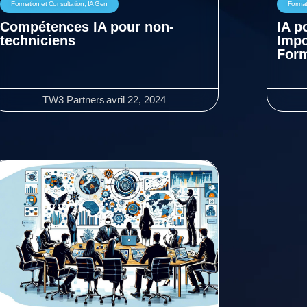
Formation et Consultation
,
IA Gen
Format
Compétences IA pour non-
IA p
techniciens
Impo
Form
TW3 Partners
avril 22, 2024