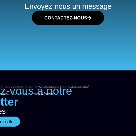
Envoyez-nous un message
CONTACTEZ-NOUS
ez-vous à notre
e Services
Mentions Légales
Politique De Confidentialité
0'000€ - © 2025 Tous Droits Réservés
tter
es
inkedIn