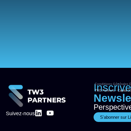
Inscriv
Conditions Générales D
TW3 Partners - Capital 1
Newsle
Perspectiv
Suivez-nous
S'abonner sur L