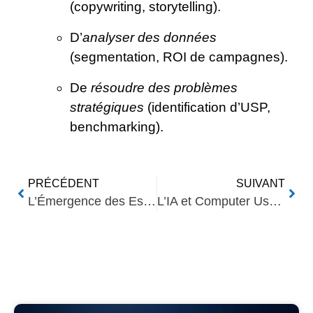
(copywriting, storytelling).
D’
analyser des données
(segmentation, ROI de campagnes).
De
résoudre des problèmes
stratégiques
(identification d’USP,
benchmarking).
PRÉCÉDENT
SUIVANT
L’Émergence des Essaims de Drones Autonomes basés sur l’IA
L’IA et Computer Use : Enjeux, Opportunités et Défis
Nos Autres Articles​