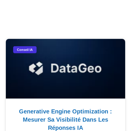
Nos Autres Articles​
Conseil IA
Generative Engine Optimization :
Mesurer Sa Visibilité Dans Les
Réponses IA