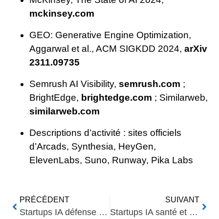
mckinsey.com
GEO: Generative Engine Optimization,
Aggarwal et al., ACM SIGKDD 2024,
arXiv
2311.09735
Semrush AI Visibility,
semrush.com
;
BrightEdge,
brightedge.com
; Similarweb,
similarweb.com
Descriptions d’activité : sites officiels
d’Arcads, Synthesia, HeyGen,
ElevenLabs, Suno, Runway, Pika Labs
PRÉCÉDENT
SUIVANT
Startups IA défense et cybersécurité à VivaTech 2026 : repères pour décideurs
Startups IA santé et longévité à VivaTech 2026 : repères pour décideurs