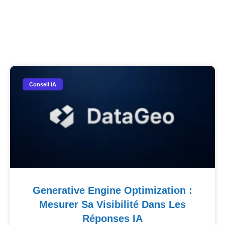
Nos Autres Articles​
Conseil IA
Generative Engine Optimization :
Mesurer Sa Visibilité Dans Les
Réponses IA