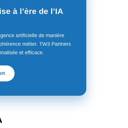
se à l’ère de l’IA
ligence artificielle de manière
 cohérence métier. TW3 Partners
alisée et efficace.
ert
A