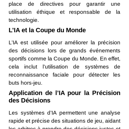
place de directives pour garantir une
utilisation éthique et responsable de la
technologie.
L’IA et la Coupe du Monde
L’IA est utilisée pour améliorer la précision
des décisions lors de grands événements
sportifs comme la Coupe du Monde. En effet,
cela inclut l’utilisation de systèmes de
reconnaissance faciale pour détecter les
buts hors-jeu.
Application de l’IA pour la Précision
des Décisions
Les systèmes d’IA permettent une analyse
rapide et précise des situations de jeu, aidant
les arbitres à prendre des décisions justes et