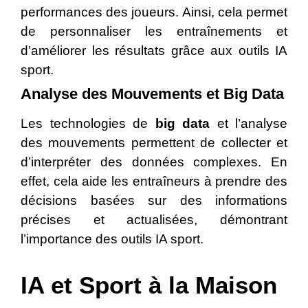
performances des joueurs. Ainsi, cela permet
de personnaliser les entraînements et
d’améliorer les résultats grâce aux outils IA
sport.
Analyse des Mouvements et Big Data
Les technologies de
big data
et l’analyse
des mouvements permettent de collecter et
d’interpréter des données complexes. En
effet, cela aide les entraîneurs à prendre des
décisions basées sur des informations
précises et actualisées, démontrant
l’importance des outils IA sport.
IA et Sport à la Maison