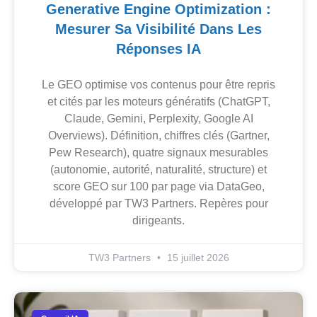
Generative Engine Optimization :
Mesurer Sa Visibilité Dans Les
Réponses IA
Le GEO optimise vos contenus pour être repris
et cités par les moteurs génératifs (ChatGPT,
Claude, Gemini, Perplexity, Google AI
Overviews). Définition, chiffres clés (Gartner,
Pew Research), quatre signaux mesurables
(autonomie, autorité, naturalité, structure) et
score GEO sur 100 par page via DataGeo,
développé par TW3 Partners. Repères pour
dirigeants.
TW3 Partners
15 juillet 2026