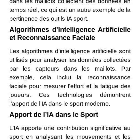
dans les maillots collectent des données en
temps réel, ce qui est un autre exemple de la
pertinence des outils IA sport.
Algorithmes d’Intelligence Artificielle
et Reconnaissance Faciale
Les algorithmes d’intelligence artificielle sont
utilisés pour analyser les données collectées
par les capteurs dans les maillots. Par
exemple, cela inclut la reconnaissance
faciale pour mesurer l’effort et la fatigue des
joueurs. Ces technologies démontrent
l’apport de l’IA dans le sport moderne.
Apport de l’IA dans le Sport
L’IA apporte une contribution significative au
sport en analysant les mouvements et les