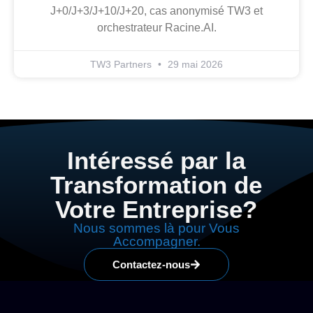
J+0/J+3/J+10/J+20, cas anonymisé TW3 et
orchestrateur Racine.AI.
TW3 Partners
29 mai 2026
Intéressé par la
Transformation de
Votre Entreprise?
Nous sommes là pour Vous
Accompagner.
Contactez-nous