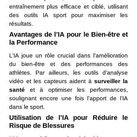
entraînement plus efficace et ciblé, utilisant
des outils IA sport pour maximiser les
résultats.
Avantages de l’IA pour le Bien-être et
la Performance
L’IA joue un rôle crucial dans l’amélioration
du bien-être et des performances des
athlètes. Par ailleurs, les outils d’analyse
vidéo et les capteurs aident à
surveiller la
santé
et à optimiser les performances,
soulignant encore une fois l’apport de l’IA
dans le sport.
Utilisation de l’IA pour Réduire le
Risque de Blessures