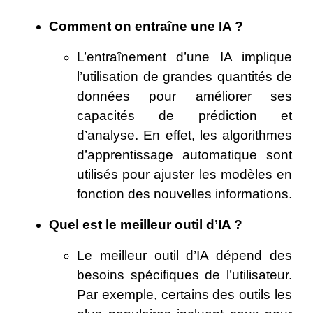
Comment on entraîne une IA ?
L’entraînement d’une IA implique
l’utilisation de grandes quantités de
données pour améliorer ses
capacités de prédiction et
d’analyse. En effet, les algorithmes
d’apprentissage automatique sont
utilisés pour ajuster les modèles en
fonction des nouvelles informations.
Quel est le meilleur outil d’IA ?
Le meilleur outil d’IA dépend des
besoins spécifiques de l’utilisateur.
Par exemple, certains des outils les