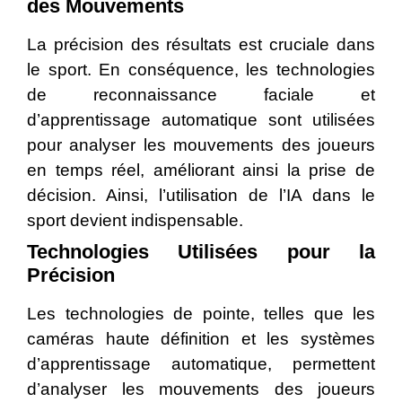
des Mouvements
La précision des résultats est cruciale dans
le sport. En conséquence, les technologies
de reconnaissance faciale et
d’apprentissage automatique sont utilisées
pour analyser les mouvements des joueurs
en temps réel, améliorant ainsi la prise de
décision. Ainsi, l’utilisation de l’IA dans le
sport devient indispensable.
Technologies Utilisées pour la
Précision
Les technologies de pointe, telles que les
caméras haute définition et les systèmes
d’apprentissage automatique, permettent
d’analyser les mouvements des joueurs