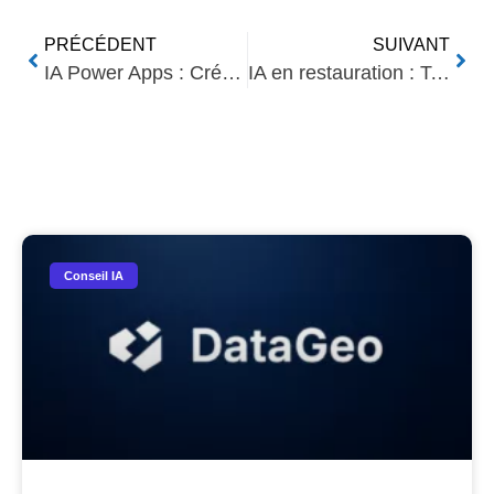
PRÉCÉDENT
SUIVANT
IA Power Apps : Créer des Applications Innovantes
IA en restauration : Top 10 usages
Nos Autres Articles​
Conseil IA