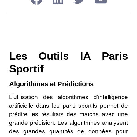
Les Outils IA Paris
Sportif
Algorithmes et Prédictions
L’utilisation des algorithmes d’intelligence
artificielle dans les paris sportifs permet de
prédire les résultats des matchs avec une
grande précision. Les algorithmes analysent
des grandes quantités de données pour