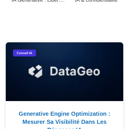
IA Générative : Libérer la Créativité et Innover pour l’Avenir
IA & confidentialité
Nos Autres Articles​
Conseil IA
Generative Engine Optimization :
Mesurer Sa Visibilité Dans Les