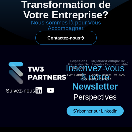
Transformation de
Votre Entreprise?
Nous sommes là pour Vous
Accompagner.
Contactez-nous
Conditions
Mentions
Politique De
Générales De
Légales
Confidentialité
Inscrivez-vous
Services
à notre
TW3 Partners - Capital 10'000€ - © 2025
Tous Droits Réservés
Newsletter
Suivez-nous
Perspectives
S'abonner sur LinkedIn