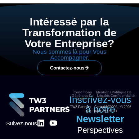
Intéressé par la
Transformation de
Votre Entreprise?
Nous sommes là pour Vous
Accompagner.
Contactez-nous
Conditions
Mentions
Politique De
Générales De
Légales
Confidentialité
Inscrivez-vous
Services
à notre
TW3 Partners - Capital 10'000€ - © 2025
Tous Droits Réservés
Newsletter
Suivez-nous
Perspectives