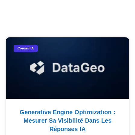
Nos Autres Articles​
Conseil IA
Generative Engine Optimization :
Mesurer Sa Visibilité Dans Les
Réponses IA