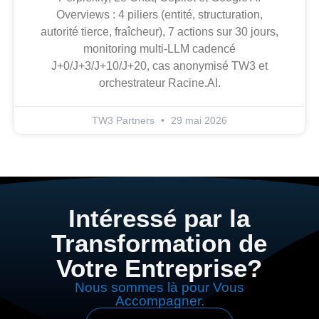
Overviews : 4 piliers (entité, structuration,
autorité tierce, fraîcheur), 7 actions sur 30 jours,
monitoring multi-LLM cadencé
J+0/J+3/J+10/J+20, cas anonymisé TW3 et
orchestrateur Racine.AI.
TW3 Partners
29 mai 2026
Intéressé par la
Transformation de
Votre Entreprise?
Nous sommes là pour Vous
Accompagner.