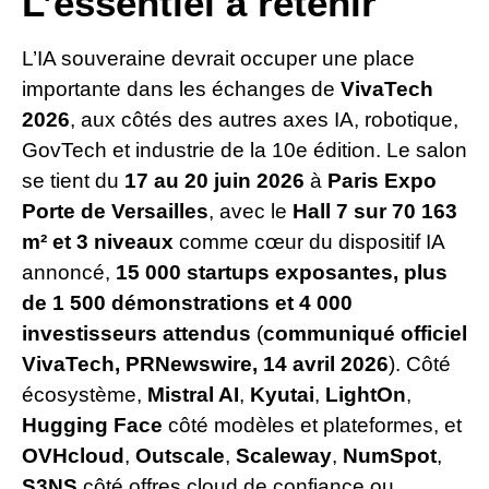
L’essentiel à retenir
L’IA souveraine devrait occuper une place
importante dans les échanges de
VivaTech
2026
, aux côtés des autres axes IA, robotique,
GovTech et industrie de la 10e édition. Le salon
se tient du
17 au 20 juin 2026
à
Paris Expo
Porte de Versailles
, avec le
Hall 7 sur 70 163
m² et 3 niveaux
comme cœur du dispositif IA
annoncé,
15 000 startups exposantes, plus
de 1 500 démonstrations et 4 000
investisseurs attendus
(
communiqué officiel
VivaTech, PRNewswire, 14 avril 2026
). Côté
écosystème,
Mistral AI
,
Kyutai
,
LightOn
,
Hugging Face
côté modèles et plateformes, et
OVHcloud
,
Outscale
,
Scaleway
,
NumSpot
,
S3NS
côté offres cloud de confiance ou