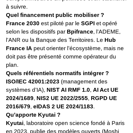
à suivre.
Quel financement public mobiliser ?
France 2030
est piloté par le
SGPI
et opéré
selon les dispositifs par
Bpifrance
, l’ADEME,
l’ANR ou la Banque des Territoires. Le
Hub
France IA
peut orienter l’écosystème, mais ne
doit pas être présenté comme opérateur du
plan.
Quels référentiels normatifs intégrer ?
ISO/IEC 42001:2023
(management des
systèmes d’IA),
NIST AI RMF 1.0
,
AI Act UE
2024/1689
,
NIS2 UE 2022/2555
,
RGPD UE
2016/679
,
eIDAS 2 UE 2024/1183
.
Qu’apporte Kyutai ?
Kyutai
, laboratoire open science fondé à Paris
en 2023, publie des modèles ouverts (Moshi