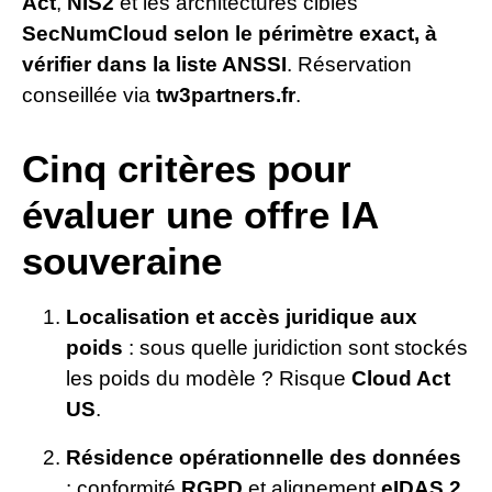
Act
,
NIS2
et les architectures cibles
SecNumCloud selon le périmètre exact, à
vérifier dans la liste ANSSI
. Réservation
conseillée via
tw3partners.fr
.
Cinq critères pour
évaluer une offre IA
souveraine
Localisation et accès juridique aux
poids
: sous quelle juridiction sont stockés
les poids du modèle ? Risque
Cloud Act
US
.
Résidence opérationnelle des données
: conformité
RGPD
et alignement
eIDAS 2