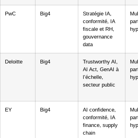
PwC
Big4
Stratégie IA,
Mul
conformité, IA
par
fiscale et RH,
hyp
gouvernance
data
Deloitte
Big4
Trustworthy AI,
Mul
AI Act, GenAI à
par
l’échelle,
hyp
secteur public
EY
Big4
AI confidence,
Mul
conformité, IA
par
finance, supply
hyp
chain