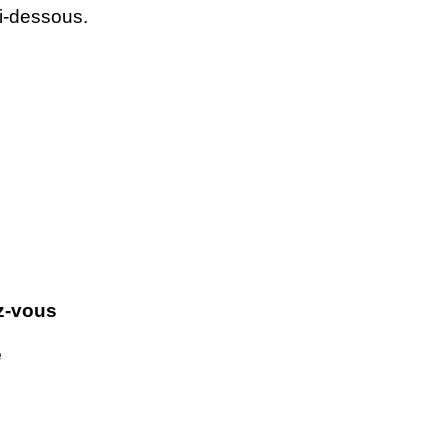
i-dessous.
ez-vous
e