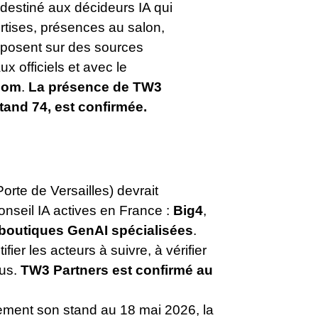
destiné aux décideurs IA qui
rtises, présences au salon,
reposent sur des sources
x officiels et avec le
com
.
La présence de TW3
Stand 74, est confirmée.
orte de Versailles) devrait
onseil IA actives en France :
Big4
,
boutiques GenAI spécialisées
.
ier les acteurs à suivre, à vérifier
ous.
TW3 Partners est confirmé au
uement son stand au 18 mai 2026, la