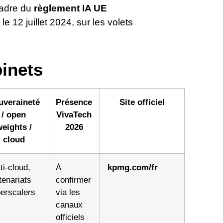
cadre du
règlement IA UE
 le 12 juillet 2024, sur les volets
inets
uveraineté
Présence
Site officiel
/ open
VivaTech
eights /
2026
cloud
ti-cloud,
À
kpmg.com/fr
tenariats
confirmer
erscalers
via les
canaux
officiels