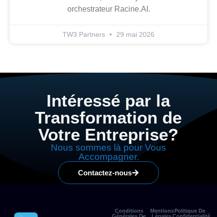
orchestrateur Racine.AI.
TW3 Partners
29 mai 2026
Intéressé par la
Transformation de
Votre Entreprise?
Nous sommes là pour Vous
Accompagner.
Contactez-nous
Conditions
Mentions
Politique De
Générales De
Légales
Confidentialité