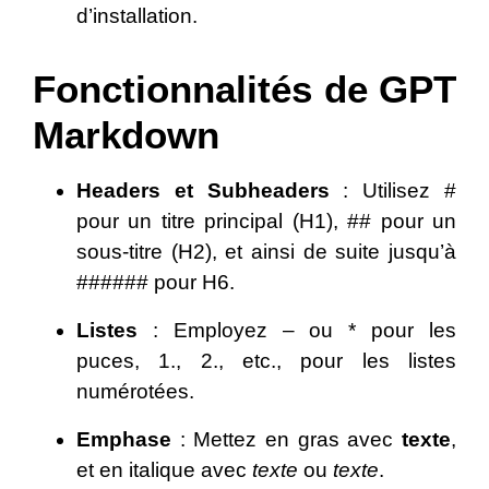
d’installation.
Fonctionnalités de GPT
Markdown
Headers et Subheaders
: Utilisez #
pour un titre principal (H1), ## pour un
sous-titre (H2), et ainsi de suite jusqu’à
###### pour H6.
Listes
: Employez – ou * pour les
puces, 1., 2., etc., pour les listes
numérotées.
Emphase
: Mettez en gras avec
texte
,
et en italique avec
texte
ou
texte
.