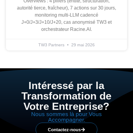
Overviews : 4 piliers (entité, structuration,
autorité tierce, fraîcheur), 7 actions sur 30 jours,
monitoring multi-LLM cadencé
J+0/J+3/J+10/J+20, cas anonymisé TW3 et
orchestrateur Racine.AI.
TW3 Partners
29 mai 2026
Intéressé par la
Transformation de
Votre Entreprise?
Nous sommes là pour Vous
Accompagner.
Contactez-nous