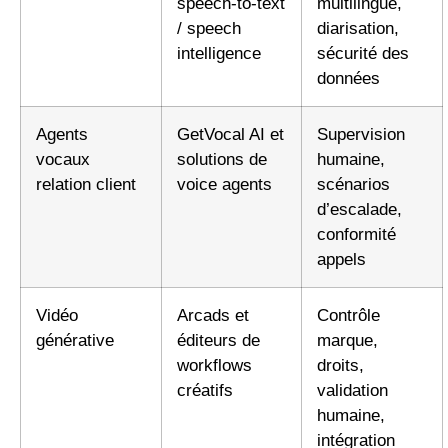
speech-to-text
multilingue,
/ speech
diarisation,
intelligence
sécurité des
données
Agents
GetVocal AI et
Supervision
vocaux
solutions de
humaine,
relation client
voice agents
scénarios
d’escalade,
conformité
appels
Vidéo
Arcads et
Contrôle
générative
éditeurs de
marque,
workflows
droits,
créatifs
validation
humaine,
intégration