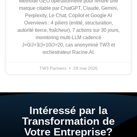
Méthode GEO opérationnelle pour rendre une
marque citable par ChatGPT, Claude, Gemini,
Perplexity, Le Chat, Copilot et Google AI
Overviews : 4 piliers (entité, structuration,
autorité tierce, fraîcheur), 7 actions sur 30 jours,
monitoring multi-LLM cadencé
J+0/J+3/J+10/J+20, cas anonymisé TW3 et
orchestrateur Racine.AI.
TW3 Partners
29 mai 2026
Intéressé par la
Transformation de
Votre Entreprise?