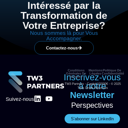
Intéressé par la
Transformation de
Votre Entreprise?
Nous sommes là pour Vous
Accompagner.
Contactez-nous
Conditions
Mentions
Politique De
Générales De
Légales
Confidentialité
Inscrivez-vous
Services
à notre
TW3 Partners - Capital 10'000€ - © 2025
Tous Droits Réservés
Newsletter
Suivez-nous
Perspectives
S'abonner sur LinkedIn