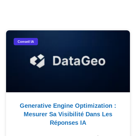
Nos Autres Articles​
Conseil IA
Generative Engine Optimization :
Mesurer Sa Visibilité Dans Les
Réponses IA