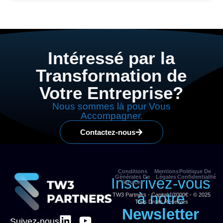
Intéressé par la
Transformation de
Votre Entreprise?
Nous sommes là pour Vous
Accompagner.
Contactez-nous
Conditions
Mentions
Politique De
Générales De
Légales
Confidentialité
Inscrivez-vous
Services
à notre
TW3 Partners - Capital 10'000€ - © 2025
Tous Droits Réservés
Newsletter
Suivez-nous