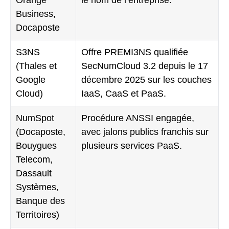
Orange
le nom de l’entreprise.
Business,
Docaposte
S3NS
Offre PREMI3NS qualifiée
(Thales et
SecNumCloud 3.2 depuis le 17
Google
décembre 2025 sur les couches
Cloud)
IaaS, CaaS et PaaS.
NumSpot
Procédure ANSSI engagée,
(Docaposte,
avec jalons publics franchis sur
Bouygues
plusieurs services PaaS.
Telecom,
Dassault
Systèmes,
Banque des
Territoires)