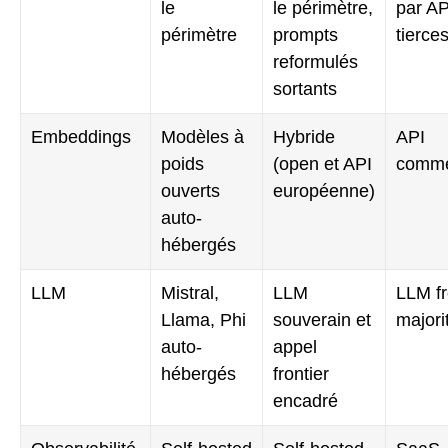
le
le périmètre,
par AP
périmètre
prompts
tierce
reformulés
sortants
Embeddings
Modèles à
Hybride
API
poids
(open et API
comme
ouverts
européenne)
auto-
hébergés
LLM
Mistral,
LLM
LLM fr
Llama, Phi
souverain et
majori
auto-
appel
hébergés
frontier
encadré