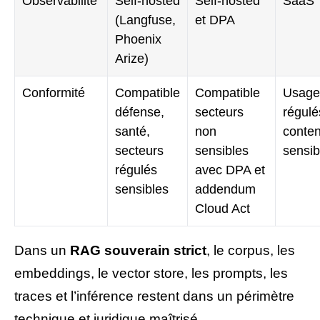
Observabilité
Self-hosted
Self-hosted
SaaS
(Langfuse,
et DPA
Phoenix
Arize)
Conformité
Compatible
Compatible
Usage
défense,
secteurs
régulé
santé,
non
conte
secteurs
sensibles
sensib
régulés
avec DPA et
sensibles
addendum
Cloud Act
Dans un
RAG souverain strict
, le corpus, les
embeddings, le vector store, les prompts, les
traces et l’inférence restent dans un périmètre
technique et juridique maîtrisé.