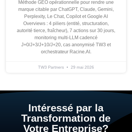
Méthode GEO opérationnelle pour rendre une
marque citable par ChatGPT, Claude, Gemini,
Perplexity, Le Chat, Copilot et Google AI
Overviews : 4 piliers (entité, structuration,
autorité tierce, fraîcheur), 7 actions sur 30 jours,
monitoring multi-LLM cadencé
J+0/J+3/J+10/J+20, cas anonymisé TW3 et
orchestrateur Racine.AI.
TW3 Partners
29 mai 2026
Intéressé par la
Transformation de
Votre Entreprise?