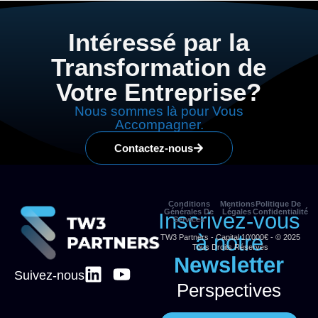
Intéressé par la
Transformation de
Votre Entreprise?
Nous sommes là pour Vous
Accompagner.
Contactez-nous
Conditions
Mentions
Politique De
Générales De
Légales
Confidentialité
Inscrivez-vous
Services
à notre
TW3 Partners - Capital 10'000€ - © 2025
Tous Droits Réservés
Newsletter
Suivez-nous
Perspectives