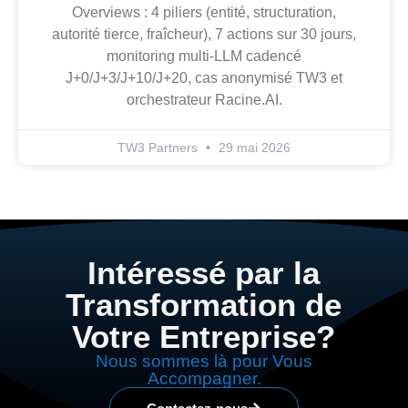
Overviews : 4 piliers (entité, structuration,
autorité tierce, fraîcheur), 7 actions sur 30 jours,
monitoring multi-LLM cadencé
J+0/J+3/J+10/J+20, cas anonymisé TW3 et
orchestrateur Racine.AI.
TW3 Partners
29 mai 2026
Intéressé par la
Transformation de
Votre Entreprise?
Nous sommes là pour Vous
Accompagner.