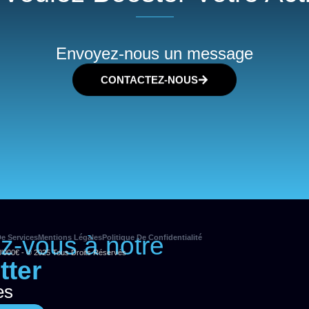
Envoyez-nous un message
CONTACTEZ-NOUS
ez-vous à notre
e Services
Mentions Légales
Politique De Confidentialité
0'000€ - © 2025 Tous Droits Réservés
tter
es