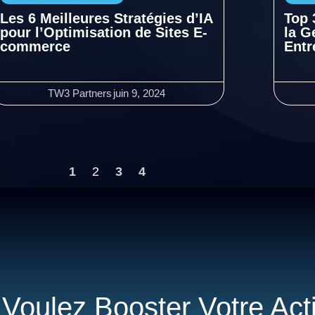
Les 6 Meilleures Stratégies d’IA
Top 
pour l’Optimisation de Sites E-
la G
commerce
Entr
TW3 Partners
juin 9, 2024
1
2
3
4
Voulez Booster Votre Acti