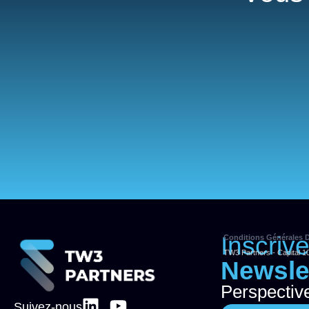
Inscriv
Conditions Générales D
TW3 Partners - Capital 1
Newsle
Perspectiv
Suivez-nous