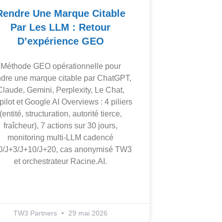
Rendre Une Marque Citable
Par Les LLM : Retour
D’expérience GEO
Méthode GEO opérationnelle pour
ndre une marque citable par ChatGPT,
Claude, Gemini, Perplexity, Le Chat,
ilot et Google AI Overviews : 4 piliers
(entité, structuration, autorité tierce,
fraîcheur), 7 actions sur 30 jours,
monitoring multi-LLM cadencé
0/J+3/J+10/J+20, cas anonymisé TW3
et orchestrateur Racine.AI.
TW3 Partners
29 mai 2026