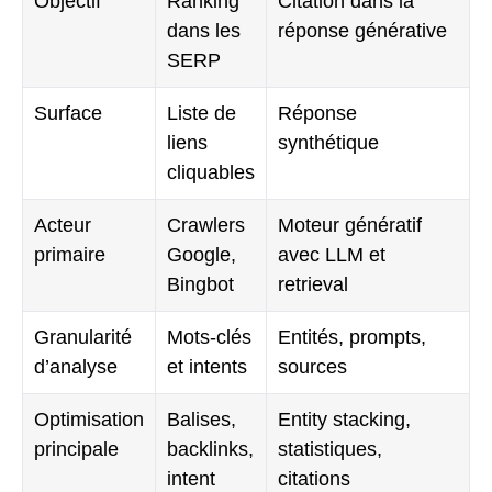
Objectif
Ranking
Citation dans la
dans les
réponse générative
SERP
Surface
Liste de
Réponse
liens
synthétique
cliquables
Acteur
Crawlers
Moteur génératif
primaire
Google,
avec LLM et
Bingbot
retrieval
Granularité
Mots-clés
Entités, prompts,
d’analyse
et intents
sources
Optimisation
Balises,
Entity stacking,
principale
backlinks,
statistiques,
intent
citations