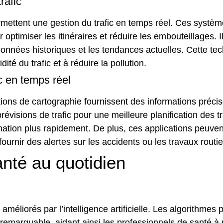
rafic
 permettent une gestion du trafic en temps réel. Ces syst
timiser les itinéraires et réduire les embouteillages. I
données historiques et les tendances actuelles. Cette tech
dité du trafic et à réduire la pollution.
ic en temps réel
cations de cartographie fournissent des informations précise
prévisions de trafic pour une meilleure planification des 
ination plus rapidement. De plus, ces applications peuve
urnir des alertes sur les accidents ou les travaux routie
santé au quotidien
éliorés par l’intelligence artificielle. Les algorithme
emarquable, aidant ainsi les professionnels de santé à 