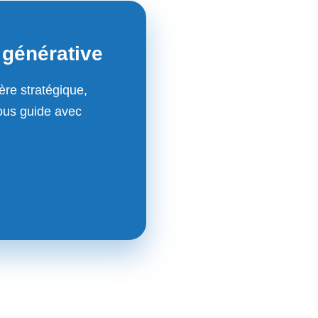
A générative
ière stratégique,
ous guide avec