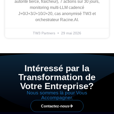
autorité tierce, fraîcheur), 7 actions sur 30 jours,
monitoring multi-LLM cadencé
J+0/J+3/J+10/J+20, cas anonymisé TW3 et
orchestrateur Racine.AI.
TW3 Partners
29 mai 2026
Intéressé par la
Transformation de
Votre Entreprise?
Nous sommes là pour Vous
Accompagner.
Contactez-nous