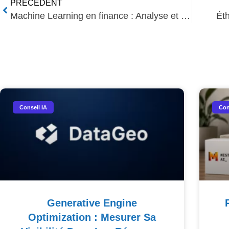
PRÉCÉDENT
Machine Learning en finance : Analyse et prévision optimisées
Éth
Nos Autres Articles​
Conseil IA
Con
Generative Engine
Optimization : Mesurer Sa