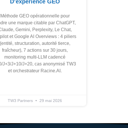
D’expérience GEO
Méthode GEO opérationnelle pour
ndre une marque citable par ChatGPT,
Claude, Gemini, Perplexity, Le Chat,
ilot et Google AI Overviews : 4 piliers
(entité, structuration, autorité tierce,
fraîcheur), 7 actions sur 30 jours,
monitoring multi-LLM cadencé
0/J+3/J+10/J+20, cas anonymisé TW3
et orchestrateur Racine.AI.
TW3 Partners
29 mai 2026