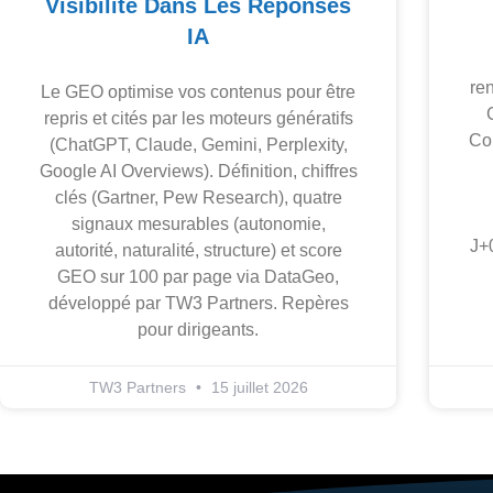
Visibilité Dans Les Réponses
IA
re
Le GEO optimise vos contenus pour être
repris et cités par les moteurs génératifs
Cop
(ChatGPT, Claude, Gemini, Perplexity,
Google AI Overviews). Définition, chiffres
clés (Gartner, Pew Research), quatre
signaux mesurables (autonomie,
J+
autorité, naturalité, structure) et score
GEO sur 100 par page via DataGeo,
développé par TW3 Partners. Repères
pour dirigeants.
TW3 Partners
15 juillet 2026